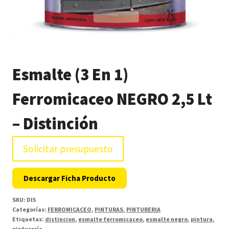
Esmalte (3 En 1)
Ferromicaceo NEGRO 2,5 Lt
– Distinción
Solicitar presupuesto
Descargar Ficha Producto
SKU:
DI5
Categorías:
FERROMICACEO
,
PINTURAS
,
PINTURERIA
Etiquetas:
distincion
,
esmalte ferromicaceo
,
esmalte negro
,
pintura
,
pinturería