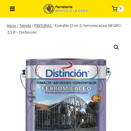
Saltar
0
al
contenido
Inicio
/
Tienda
/
PINTURAS
/
Esmalte (3 en 1) ferromicaceo NEGRO
2,5 lt – Distinción