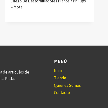
Juego De Destornilladores Planos Y Phillips
– Mota
MENÚ
Inicio
a de artículos de
Tienda
La Plata.
Quienes Somos
Contacto