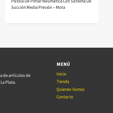
Pistola De Pintar Neumática Con Sistema De
Succión Media Presión – Mota
MENÚ
Inicio
a de artículos de
Tienda
La Plata.
Quienes Somos
Contacto