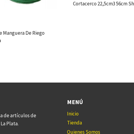
Cortacerco 22,5cm3 56cm S
De Manguera De Riego
a
MENÚ
Inicio
a de artículos de
Tienda
La Plata.
Quienes Somos