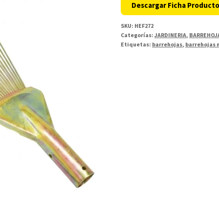
Descargar Ficha Product
SKU:
HEF272
Categorías:
JARDINERIA
,
BARREHOJ
Etiquetas:
barrehojas
,
barrehojas 