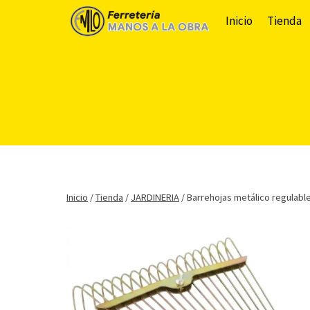
Saltar
Inicio
Tienda
al
contenido
Inicio
/
Tienda
/
JARDINERIA
/
Barrehojas metálico regulabl