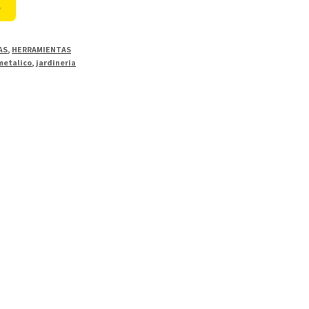
o
AS
,
HERRAMIENTAS
metalico
,
jardineria