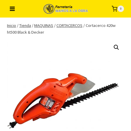
Saltar
0
al
contenido
Inicio
/
Tienda
/
MAQUINAS
/
CORTACERCOS
/
Cortacerco 420w
ht500 Black & Decker