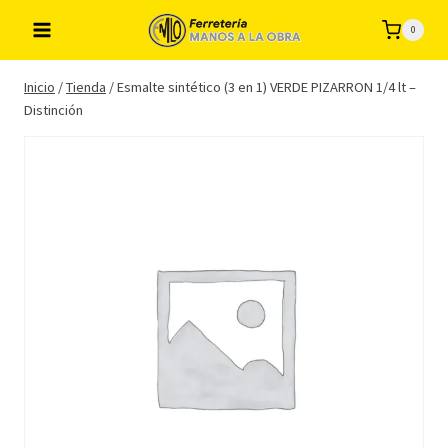
Saltar
0
al
contenido
Inicio
/
Tienda
/
Esmalte sintético (3 en 1) VERDE PIZARRON 1/4 lt –
Distinción