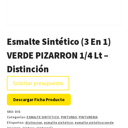
Esmalte Sintético (3 En 1)
VERDE PIZARRON 1/4 Lt –
Distinción
Solicitar presupuesto
Descargar Ficha Producto
SKU:
DI6
Categorías:
ESMALTE SINTETICO
,
PINTURAS
,
PINTURERIA
Etiquetas:
distincion
,
esmalte sintetico
,
esmalte sintetico verde
pizarron
,
pintura
,
pinturería