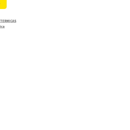
o
,
TERMICAS
ica