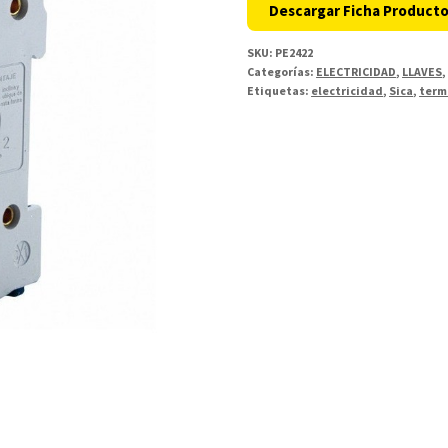
Descargar Ficha Product
SKU:
PE2422
Categorías:
ELECTRICIDAD
,
LLAVES
Etiquetas:
electricidad
,
Sica
,
term