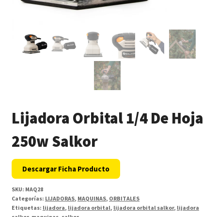
Lijadora Orbital 1/4 De Hoja
250w Salkor
Descargar Ficha Producto
SKU:
MAQ28
Categorías:
LIJADORAS
,
MAQUINAS
,
ORBITALES
Etiquetas:
lijadora
,
lijadora orbital
,
lijadora orbital salkor
,
lijadora
salkor
,
maquinas
,
salkor