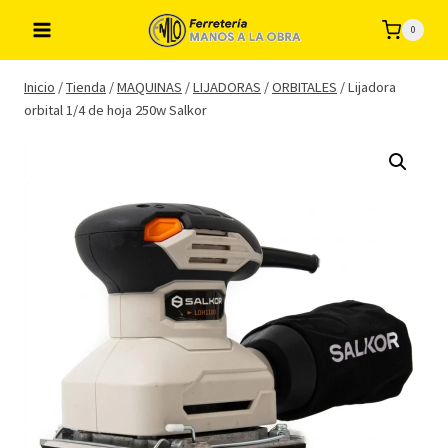
Saltar
0
al
contenido
Inicio
/
Tienda
/
MAQUINAS
/
LIJADORAS
/
ORBITALES
/
Lijadora
orbital 1/4 de hoja 250w Salkor