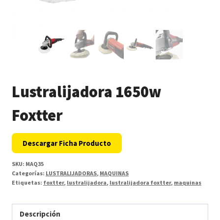
Lustralijadora 1650w
Foxtter
Descargar Ficha Producto
SKU:
MAQ35
Categorías:
LUSTRALIJADORAS
,
MAQUINAS
Etiquetas:
foxtter
,
lustralijadora
,
lustralijadora foxtter
,
maquinas
Descripción