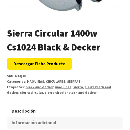
Sierra Circular 1400w
Cs1024 Black & Decker
Descargar Ficha Producto
SKU:
MAQ40
Categorías:
MAQUINAS
,
CIRCULARES
,
SIERRAS
Etiquetas:
black and decker
,
maquinas
,
sierra
,
sierra black and
decker
,
sierra circular
,
sierra circular black and decker
Descripción
Información adicional