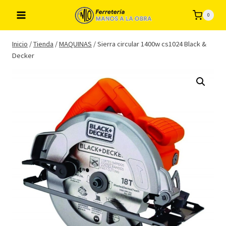
Saltar
0
al
contenido
Inicio
/
Tienda
/
MAQUINAS
/
Sierra circular 1400w cs1024 Black &
Decker