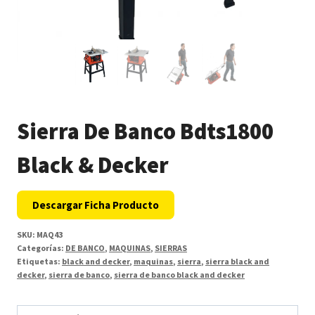
Sierra De Banco Bdts1800
Black & Decker
Descargar Ficha Producto
SKU:
MAQ43
Categorías:
DE BANCO
,
MAQUINAS
,
SIERRAS
Etiquetas:
black and decker
,
maquinas
,
sierra
,
sierra black and
decker
,
sierra de banco
,
sierra de banco black and decker