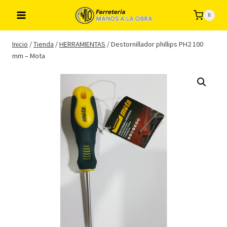
Saltar
0
al
contenido
Inicio
/
Tienda
/
HERRAMIENTAS
/
Destornillador phillips PH2 100
mm – Mota