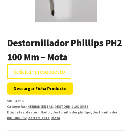
Destornillador Phillips PH2
100 Mm – Mota
Solicitar presupuesto
Descargar Ficha Producto
SKU:
AN16
Categorías:
HERRAMIENTAS
,
DESTORNILLADORES
Etiquetas:
destornillador
,
destornillador phillips
,
destornillador
phillips PH2
,
herramienta
,
mota