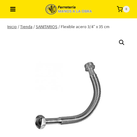
Saltar
0
al
contenido
Inicio
/
Tienda
/
SANITARIOS
/
Flexible acero 3/4″ x 35 cm