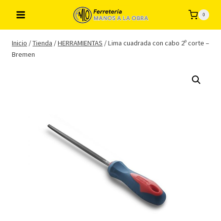
Saltar
0
al
contenido
Inicio
/
Tienda
/
HERRAMIENTAS
/
Lima cuadrada con cabo 2º corte –
Bremen