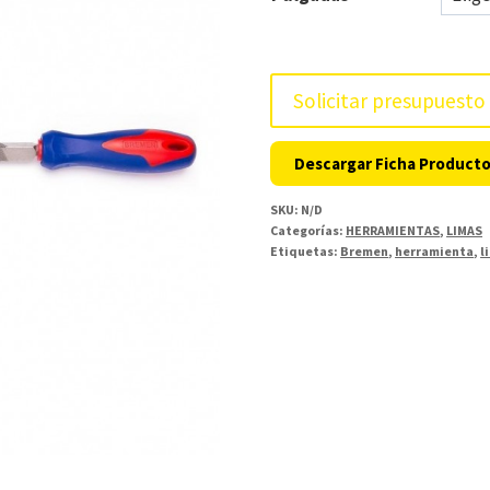
Solicitar presupuesto
Descargar Ficha Product
SKU:
N/D
Categorías:
HERRAMIENTAS
,
LIMAS
Etiquetas:
Bremen
,
herramienta
,
l