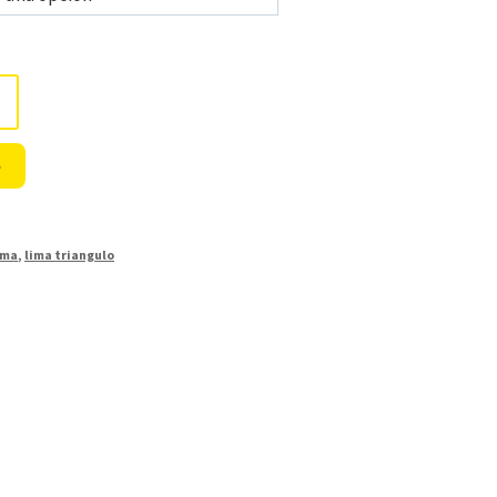
o
ima
,
lima triangulo