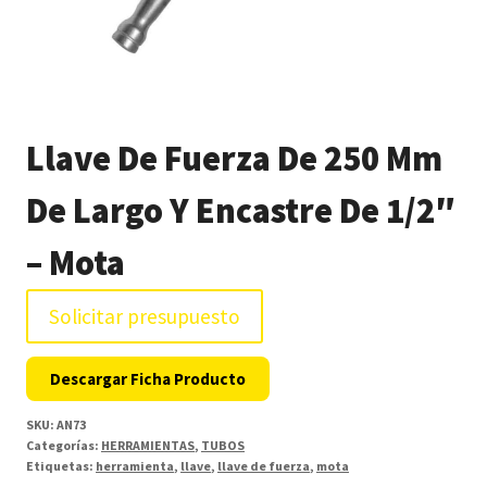
Llave De Fuerza De 250 Mm
De Largo Y Encastre De 1/2″
– Mota
Solicitar presupuesto
Descargar Ficha Producto
SKU:
AN73
Categorías:
HERRAMIENTAS
,
TUBOS
Etiquetas:
herramienta
,
llave
,
llave de fuerza
,
mota