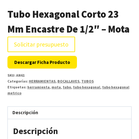
Tubo Hexagonal Corto 23
Mm Encastre De 1/2″ – Mota
Solicitar presupuesto
Descargar Ficha Producto
SKU:
AN61
Categorías:
HERRAMIENTAS
,
BOCALLAVES
,
TUBOS
Etiquetas:
herramienta
,
mota
,
tubo
,
tubo hexagonal
,
tubo hexagonal
metrico
Descripción
Descripción