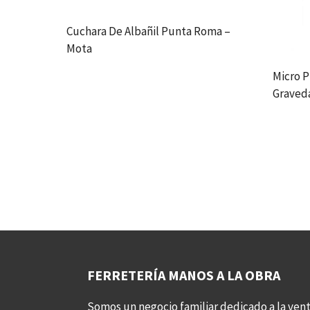
Cuchara De Albañil Punta Roma –
Mota
Micro P
Graveda
FERRETERÍA MANOS A LA OBRA
Somos un negocio familiar dedicado a la vent