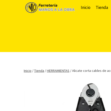
Saltar
Inicio
Tienda
al
contenido
Inicio
/
Tienda
/
HERRAMIENTAS
/
Alicate corta cables de a