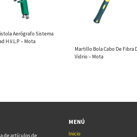
istola Aerógrafo Sistema
d H.V.L.P – Mota
Martillo Bola Cabo De Fibra 
Vidrio – Mota
MENÚ
Inicio
a de artículos de