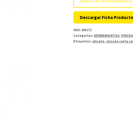
Solicitar presupuesto
Descargar Ficha Product
SKU:
AN172
Categorías:
HERRAMIENTAS
,
PINZA
Etiquetas:
alicate
,
alicate corta c