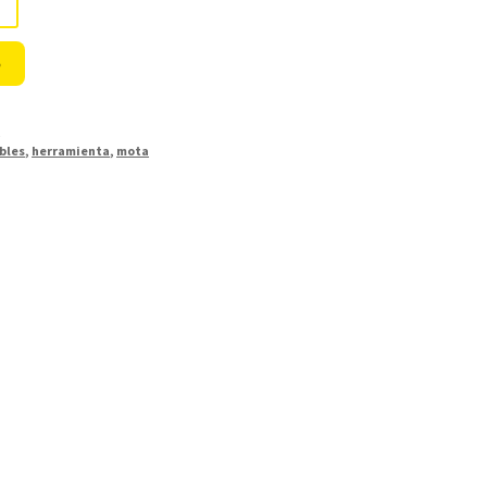
o
S
ables
,
herramienta
,
mota